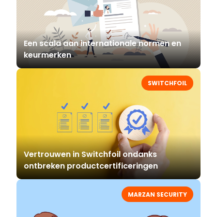
Een scala aan internationale normen en
keurmerken
SWITCHFOIL
Vertrouwen in Switchfoil ondanks
ontbreken productcertificeringen
MARZAN SECURITY