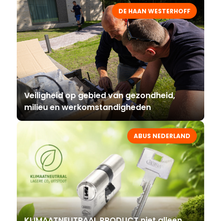
DE HAAN WESTERHOFF
Veiligheid op gebied van gezondheid,
milieu en werkomstandigheden
ABUS NEDERLAND
KLIMAATNEUTRAAL PRODUCT niet alleen