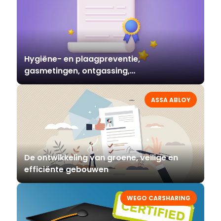
Hygiëne- en plaagpreventie,
gasmetingen, ontgassing,
luchtbehandeling
ASSA ABLOY
De ontwikkeling van groene, veilige en
efficiënte gebouwen
WEGO CARSHARING