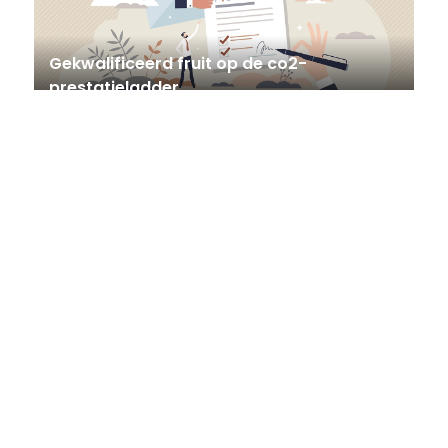
Gekwalificeerd fruit op de co2-
prestatieladder
CUPXCHANGE
Opname in het Register Sociale
Ondernemingen
LUNE