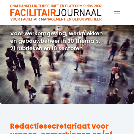
Voor werkomgeving, werkplekken
en gebouwbeheer in 30 thema’s,
21 rubrieken en 10 sectoren
Redactiesecretariaat voor