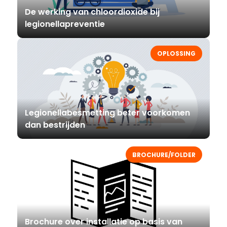
De werking van chloordioxide bij
legionellapreventie
OPLOSSING
Legionellabesmetting beter voorkomen
dan bestrijden
BROCHURE/FOLDER
Brochure over installatie op basis van