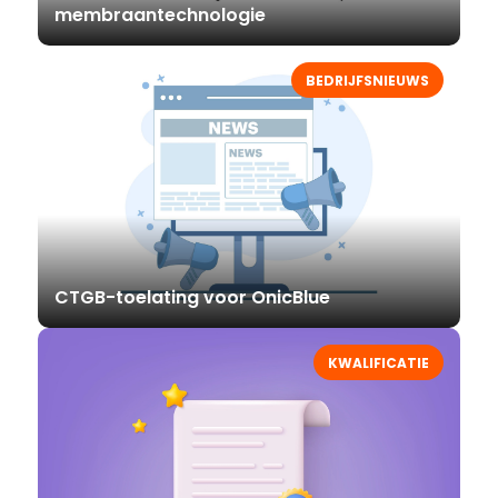
membraantechnologie
BEDRIJFSNIEUWS
CTGB-toelating voor OnicBlue
KWALIFICATIE