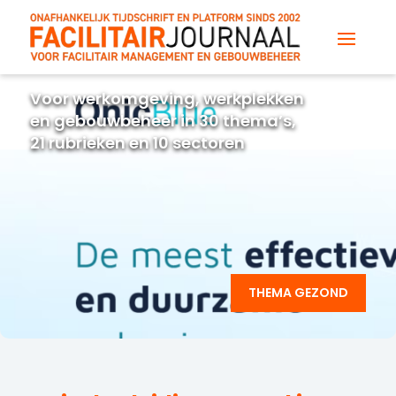
Voor werkomgeving, werkplekken
en gebouwbeheer in 30 thema’s,
21 rubrieken en 10 sectoren
THEMA GEZOND