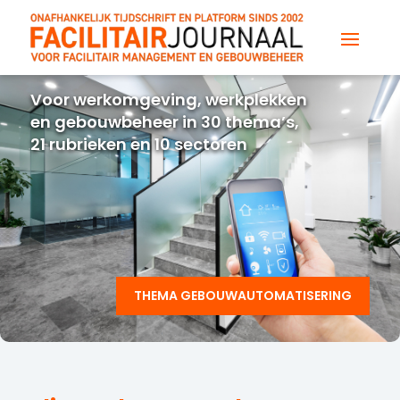
Voor werkomgeving, werkplekken
en gebouwbeheer in 30 thema’s,
21 rubrieken en 10 sectoren
THEMA GEBOUWAUTOMATISERING