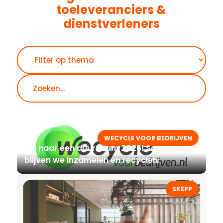
toeleveranciers &
dienstverleners
Zoeken
WECYCLE VOOR BEDRIJVEN
Op naar een duurzaam 2026! Samen
blijven we inzamelen en recyclen.
SKEPP