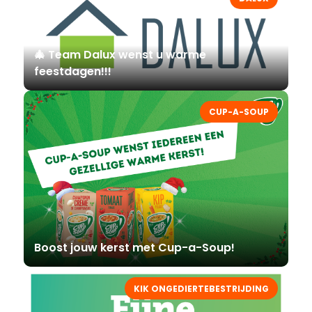
🎄 Team Dalux wenst u warme
feestdagen!!!
CUP-A-SOUP
Boost jouw kerst met Cup-a-Soup!
KIK ONGEDIERTEBESTRIJDING