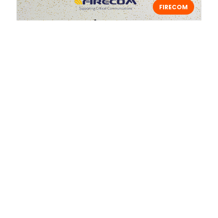
FIRECOM
Firecom wenst u prettige feestdagen en
een voorspoedig nieuwjaar.
TRAKA NEDERLAND