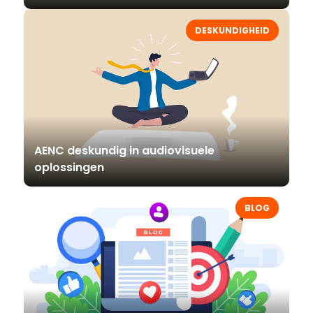
DESKUNDIGHEID
AENC deskundig in audiovisuele
oplossingen
BLOG