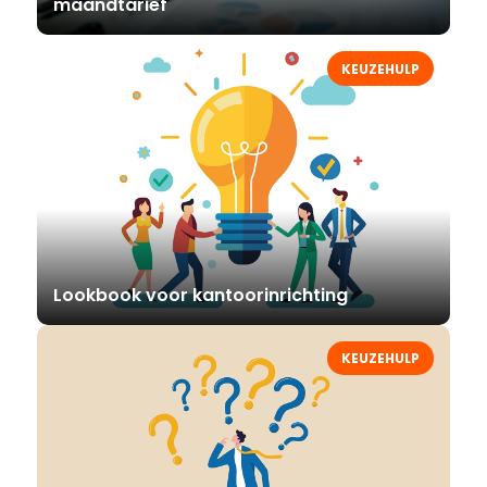
maandtarief
KEUZEHULP
Lookbook voor kantoorinrichting
KEUZEHULP