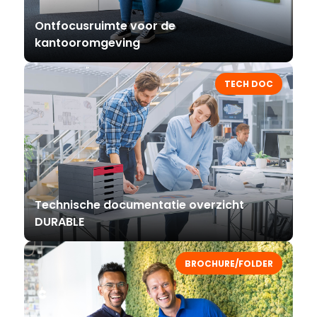
Ontfocusruimte voor de
kantooromgeving
TECH DOC
Technische documentatie overzicht
DURABLE
BROCHURE/FOLDER