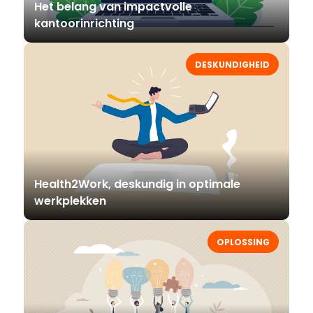
Het belang van impactvolle
kantoorinrichting
DESKUNDIGHEID
Health2Work, deskundig in optimale
werkplekken
OPLOSSING