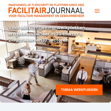
Voor werkomgeving, werkplekken
en gebouwbeheer in 30 thema’s,
21 rubrieken en 10 sectoren
THEMA WERKPLEKKEN