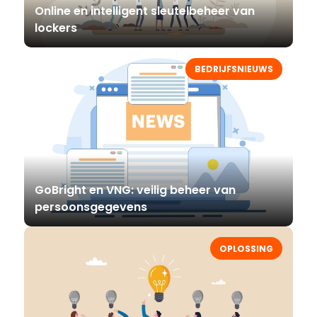
Online en intelligent sleutelbeheer van
lockers
BEDRIJFSNIEUWS
GoBright en VNG: veilig beheer van
persoonsgegevens
OPLOSSING