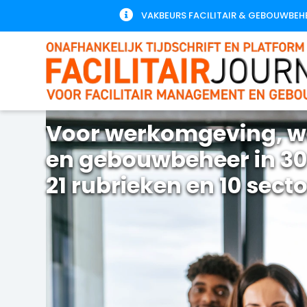

VAKBEURS FACILITAIR & GEBOUWBEH
Voor werkomgeving, w
en gebouwbeheer in 30
21 rubrieken en 10 sect