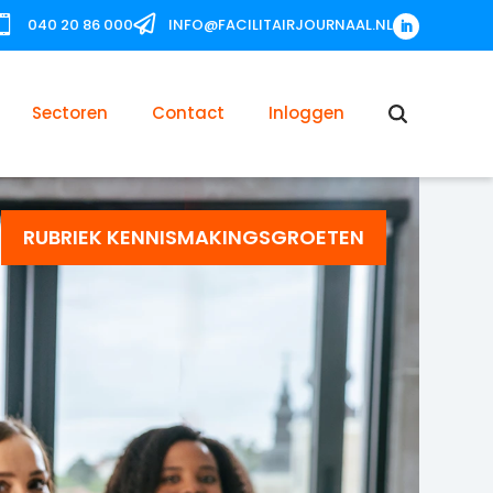


040 20 86 000
INFO@FACILITAIRJOURNAAL.NL
Sectoren
Contact
Inloggen
RUBRIEK KENNISMAKINGSGROETEN