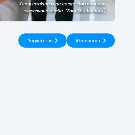
Kennismaking is de eerste stap naar een
succesvolle relatie. (Foto Shutterstock)
Registreren
Abonneren