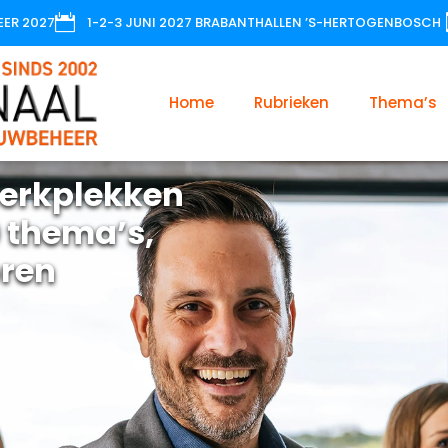

EER 2027
1-2-3 JUNI 2027 BRABANTHALLEN ’S-HERTOGENBOSCH
Home
Rubrieken
Thema’s
erkplekken
 thema’s,
oren