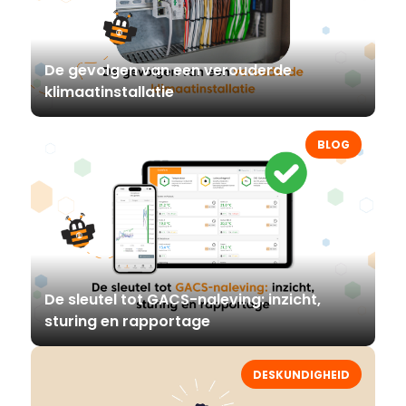
De gevolgen van een verouderde
klimaatinstallatie
BLOG
De sleutel tot GACS-naleving: inzicht,
sturing en rapportage
DESKUNDIGHEID