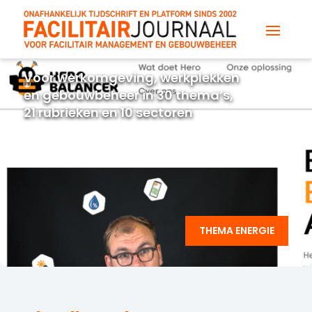
Voor werkomgeving, werkplekken
en gebouwbeheer in 30 thema’s,
21 rubrieken en 10 sectoren
THEMA ENERGIE