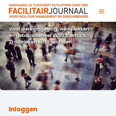
Voor werkomgeving, werkplekken
en gebouwbeheer in 30 thema’s,
21 rubrieken en 10 sectoren
Inloggen