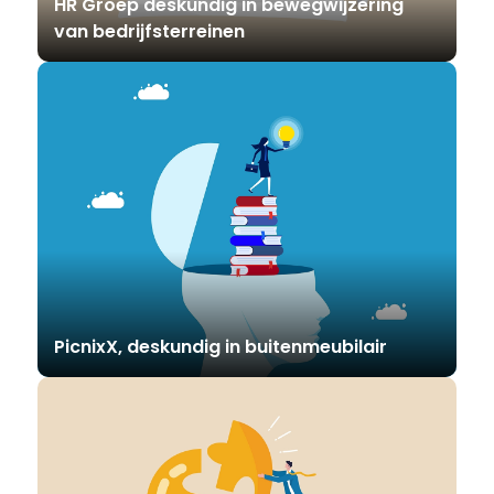
HR Groep deskundig in bewegwijzering
van bedrijfsterreinen
PicnixX, deskundig in buitenmeubilair