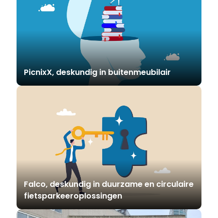
PicnixX, deskundig in buitenmeubilair
Falco, deskundig in duurzame en circulaire
fietsparkeeroplossingen