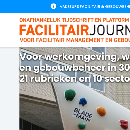

VAKBEURS FACILITAIR & GEBOUWBEH
Voor werkomgeving, w
en gebouwbeheer in 30
21 rubrieken en 10 sect