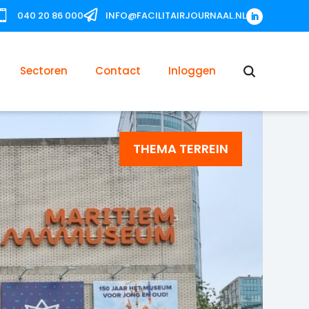


040 20 86 000
INFO@FACILITAIRJOURNAAL.NL
Sectoren
Contact
Inloggen
THEMA TERREIN