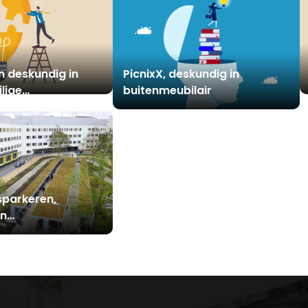
n deskundig in
PicnixX, deskundig in
lige
buitenmeubilair
reinen
sparkeren,
in
appingen