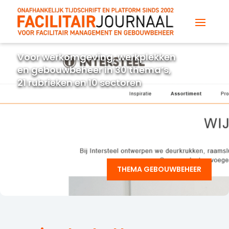
Voor werkomgeving, werkplekken
en gebouwbeheer in 30 thema’s,
21 rubrieken en 10 sectoren
THEMA GEBOUWBEHEER