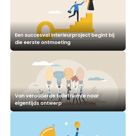
Een succesvol interieurproject begint bij
die eerste ontmoeting
Van verouderde toiletruimte naar
eigentijds ontwerp