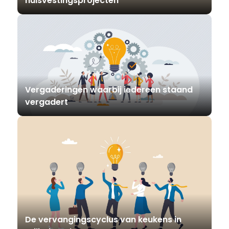
huisvestingsprojecten
Vergaderingen waarbij iedereen staand
vergadert
De vervangingscyclus van keukens in