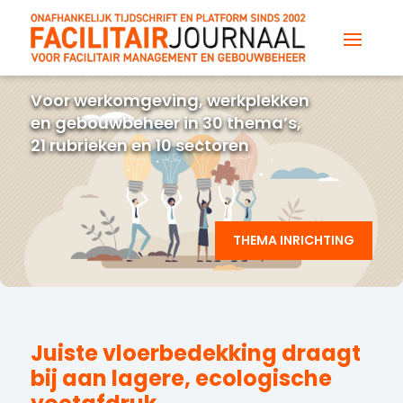
Voor werkomgeving, werkplekken
en gebouwbeheer in 30 thema’s,
21 rubrieken en 10 sectoren
THEMA INRICHTING
Juiste vloerbedekking draagt
bij aan lagere, ecologische