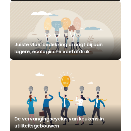
materiaal
Juiste vloerbedekking draagt bij aan
lagere, ecologische voetafdruk
De vervangingscyclus van keukens in
utiliteitsgebouwen