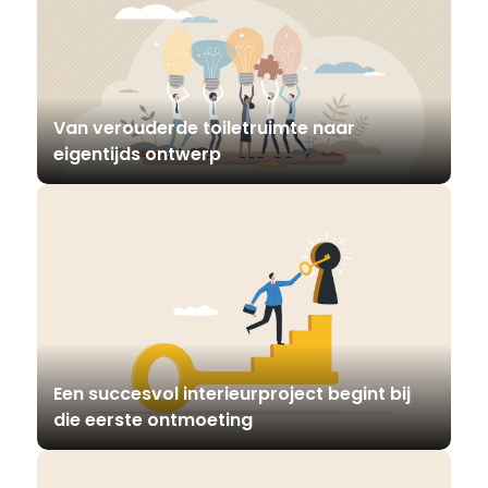
Van verouderde toiletruimte naar
eigentijds ontwerp
Een succesvol interieurproject begint bij
die eerste ontmoeting