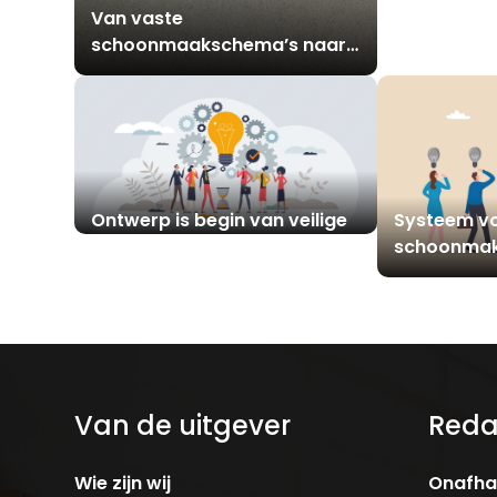
Van vaste
Schone toil
schoonmaakschema’s naar
beginnen m
realtime kwaliteitssturing
Ontwerp is begin van veilige
Systeem v
en schone sanitaire ruimtes
schoonma
in de zorg
Van de uitgever
Reda
Wie zijn wij
Onafhan