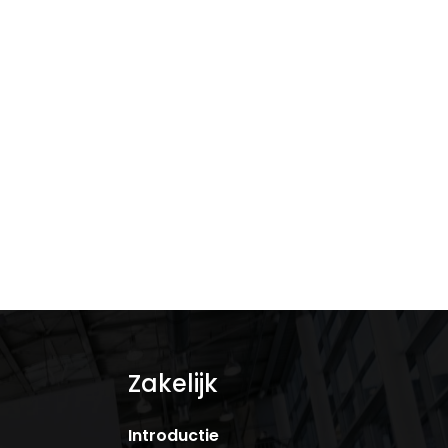
De beste manieren om
schoonmakers op te leiden
Zakelijk
Introductie