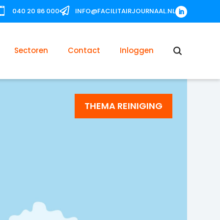


040 20 86 000
INFO@FACILITAIRJOURNAAL.NL
Sectoren
Contact
Inloggen
THEMA REINIGING