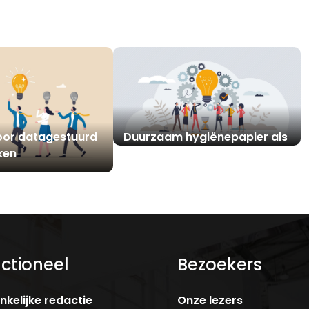
etten op school
Klacht- en
et inventarisatie
kwaliteitsmanagement,
sleutel tot klantrelaties
oor datagestuurd
Duurzaam hygiënepapier als
ken
verantwoordelijke keuze
ctioneel
Bezoekers
kelijke redactie
Onze lezers