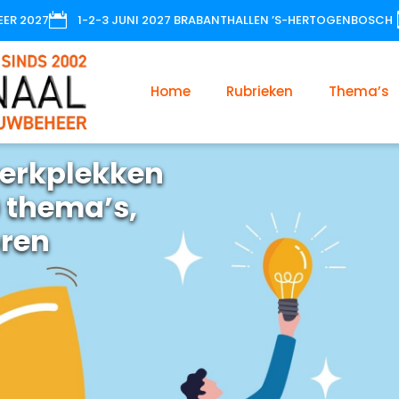

EER 2027
1-2-3 JUNI 2027 BRABANTHALLEN ’S-HERTOGENBOSCH
Home
Rubrieken
Thema’s
erkplekken
 thema’s,
oren