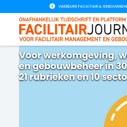

VAKBEURS FACILITAIR & GEBOUWBEH
Voor werkomgeving, w
en gebouwbeheer in 30
21 rubrieken en 10 sect