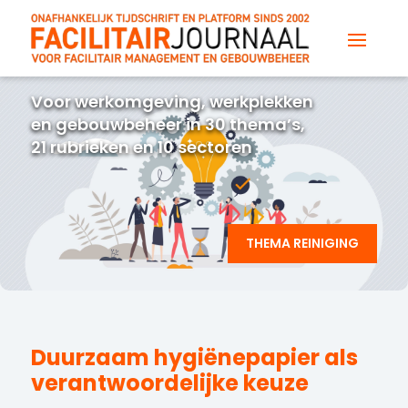
Voor werkomgeving, werkplekken
en gebouwbeheer in 30 thema’s,
21 rubrieken en 10 sectoren
THEMA REINIGING
Duurzaam hygiënepapier als
verantwoordelijke keuze