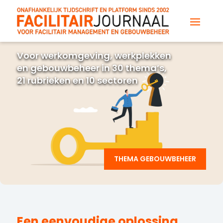
Voor werkomgeving, werkplekken
en gebouwbeheer in 30 thema’s,
21 rubrieken en 10 sectoren
THEMA GEBOUWBEHEER
Een eenvoudige oplossing