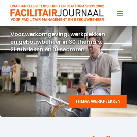
Voor werkomgeving, werkplekken
en gebouwbeheer in 30 thema’s,
21 rubrieken en 10 sectoren
THEMA WERKPLEKKEN