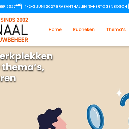

EER 2027
1-2-3 JUNI 2027 BRABANTHALLEN ’S-HERTOGENBOSCH
Home
Rubrieken
Thema’s
erkplekken
 thema’s,
oren