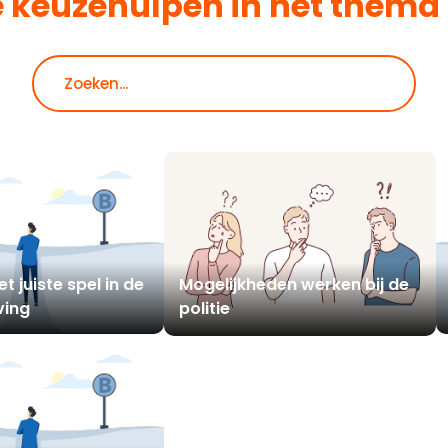
e keuzehulpen in het thema
Zoeken
t juiste spel in de
Mogelijkheden werken bij de
ing
politie