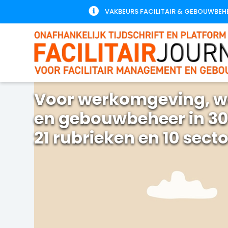

VAKBEURS FACILITAIR & GEBOUWBEH
Voor werkomgeving, w
en gebouwbeheer in 30
21 rubrieken en 10 sect