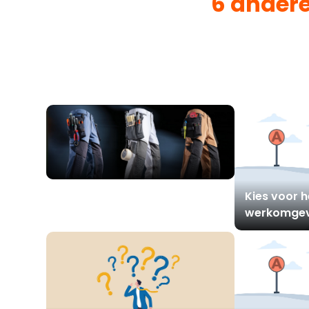
6 ander
Kies de spijkerzakken op uw
Kies voor he
werkbroek die passen bij uw
werkomgev
beroep