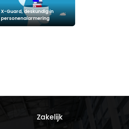
X-Guard, deskundig in
personenalarmering
Zakelijk