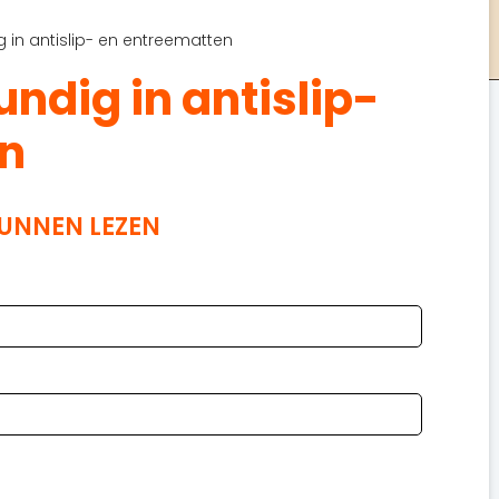
 in antislip- en entreematten
ndig in antislip-
en
KUNNEN LEZEN