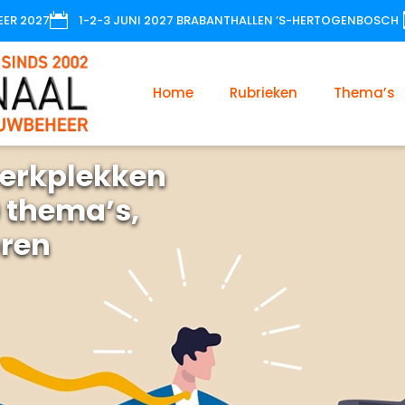

EER 2027
1-2-3 JUNI 2027 BRABANTHALLEN ’S-HERTOGENBOSCH
Home
Rubrieken
Thema’s
erkplekken
 thema’s,
oren