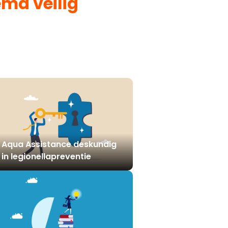
hema
veilig
Aqua Assistance deskundig
in legionellapreventie