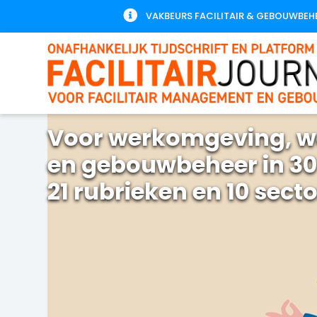

VAKBEURS FACILITAIR & GEBOUWBEH
Voor werkomgeving, w
en gebouwbeheer in 30
21 rubrieken en 10 sect