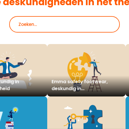
e deskundigheden in het t
Zoeken
kundig in
Emma safety footwear,
heid
deskundig in
veiligheidsschoenen van de
toekomst