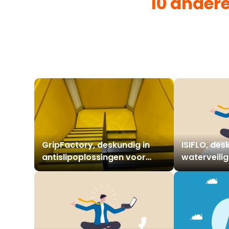
10 ander
GripFactory, deskundig in
ISIFLO, des
antislipoplossingen voor
waterveilig
iedere vloer