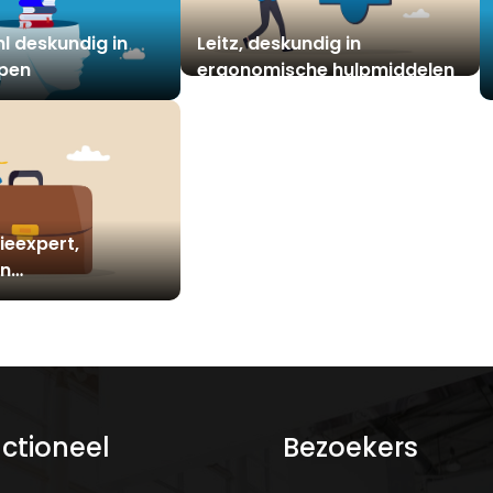
l deskundig in
Leitz, deskundig in
pen
ergonomische hulpmiddelen
ieexpert,
in
ulpmiddelen
ctioneel
Bezoekers