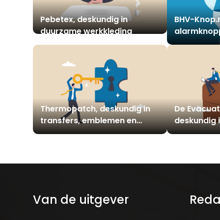
Pebetex, deskundig in
BHV-Knop.n
duurzame werkkleding
alarmknop
Thermopatch, deskundig in
De Evacuat
transfers, emblemen en
deskundig 
identificatieoplossin
evacuatieh
Van de uitgever
Reda