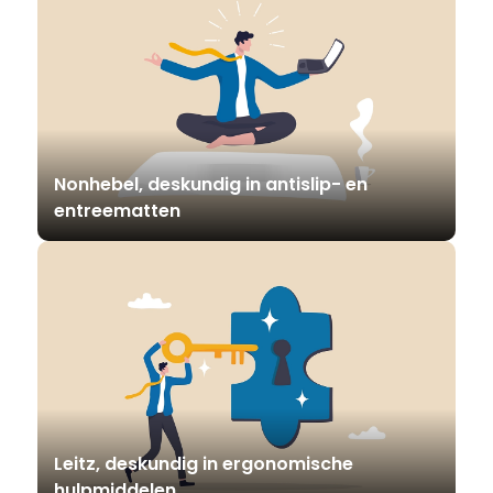
Nonhebel, deskundig in antislip- en
entreematten
Leitz, deskundig in ergonomische
hulpmiddelen