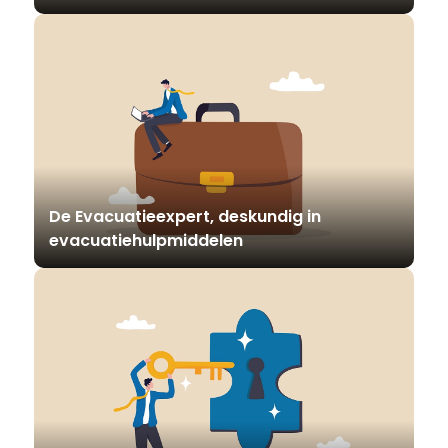
De Evacuatieexpert, deskundig in
evacuatiehulpmiddelen