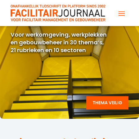
Voor werkomgeving, werkplekken
en gebouwbeheer in 30 thema’s,
21 rubrieken en 10 sectoren
THEMA VEILIG