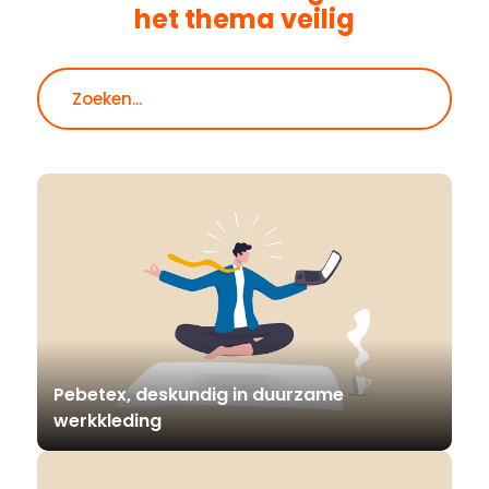
het thema
veilig
Zoeken
Pebetex, deskundig in duurzame
werkkleding