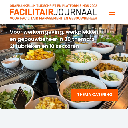
Voor werkomgeving, werkplekken
en gebouwbeheer in 30 thema’s,
21 rubrieken en 10 sectoren
THEMA CATERING