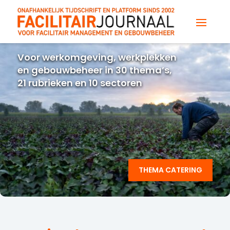
Voor werkomgeving, werkplekken
en gebouwbeheer in 30 thema’s,
21 rubrieken en 10 sectoren
THEMA CATERING