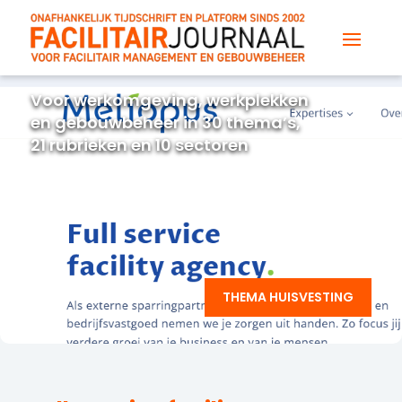
Voor werkomgeving, werkplekken
en gebouwbeheer in 30 thema’s,
21 rubrieken en 10 sectoren
THEMA HUISVESTING