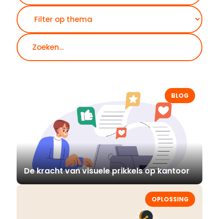
BLOG
De kracht van visuele prikkels op kantoor
OPLOSSING