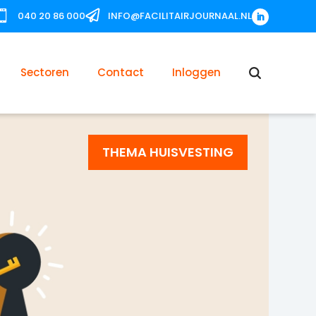


040 20 86 000
INFO@FACILITAIRJOURNAAL.NL
Sectoren
Contact
Inloggen
THEMA HUISVESTING