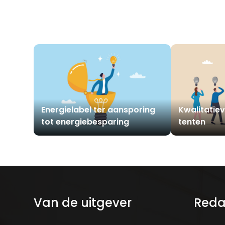
Energielabel ter aansporing
Kwalitatieve
tot energiebesparing
tenten
Van de uitgever
Reda