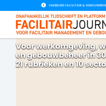

VAKBEURS FACILITAIR & GEBOUWBEH
Voor werkomgeving, w
en gebouwbeheer in 30
21 rubrieken en 10 sect