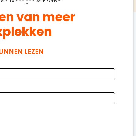
meer benodigde werkplekken
en van meer
kplekken
KUNNEN LEZEN