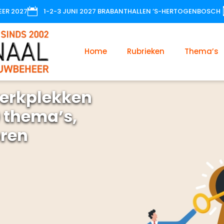

EER 2027
1-2-3 JUNI 2027 BRABANTHALLEN ’S-HERTOGENBOSCH
Home
Rubrieken
Thema’s
erkplekken
 thema’s,
oren