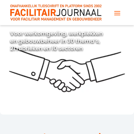
Voor werkomgeving, werkplekken
en gebouwbeheer in 30 thema’s,
21 rubrieken en 10 sectoren