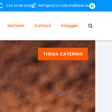


040 20 86 000
INFO@FACILITAIRJOURNAAL.NL
Sectoren
Contact
Inloggen
THEMA CATERING