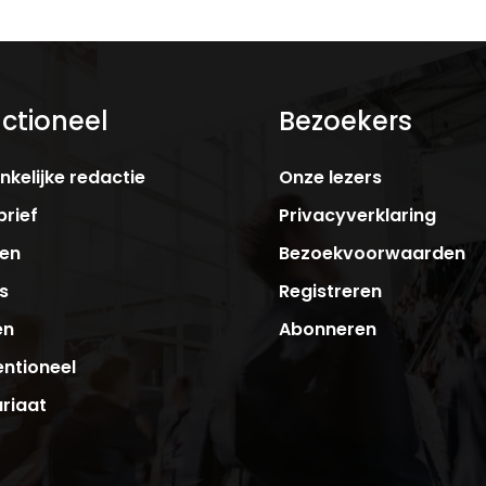
ctioneel
Bezoekers
kelijke redactie
Onze lezers
rief
Privacyverklaring
ken
Bezoekvoorwaarden
s
Registreren
en
Abonneren
ntioneel
riaat