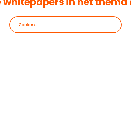
e whitepapers in het thema
Zoeken