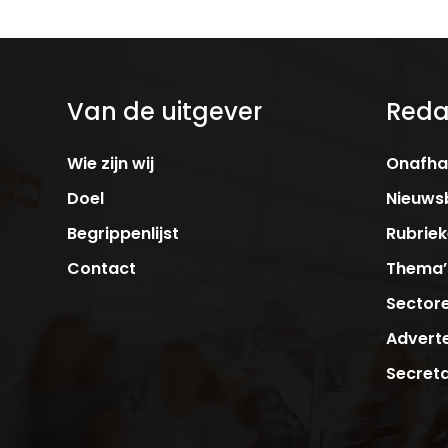
Van de uitgever
Reda
Wie zijn wij
Onafhan
Doel
Nieuwsb
Begrippenlijst
Rubrie
Contact
Thema’
Sector
Adverte
Secreta