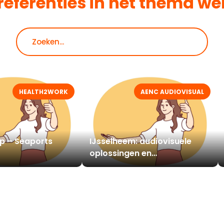
referenties in het thema
we
Zoeken
HEALTH2WORK
AENC AUDIOVISUAL
p – Seaports
IJsselheem: audiovisuele
oplossingen en
werkplekreservering