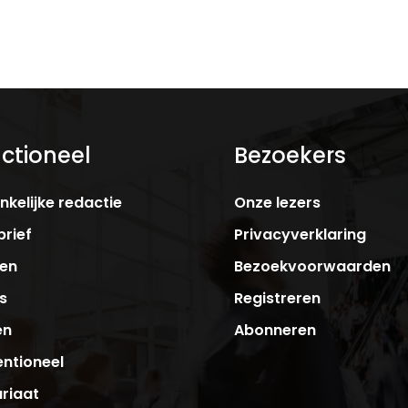
ctioneel
Bezoekers
kelijke redactie
Onze lezers
rief
Privacyverklaring
ken
Bezoekvoorwaarden
s
Registreren
en
Abonneren
ntioneel
riaat