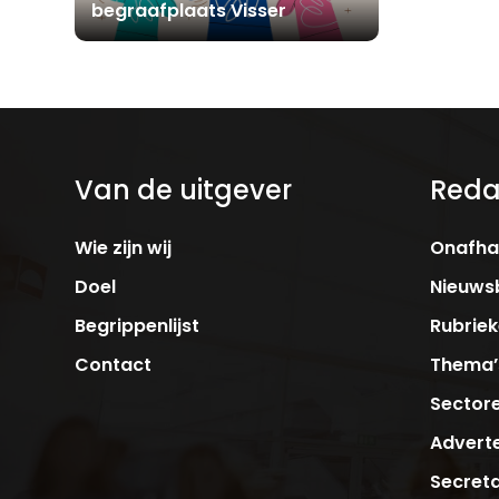
begraafplaats Visser
Van de uitgever
Reda
Wie zijn wij
Onafhan
Doel
Nieuwsb
Begrippenlijst
Rubrie
Contact
Thema’
Sector
Adverte
Secreta