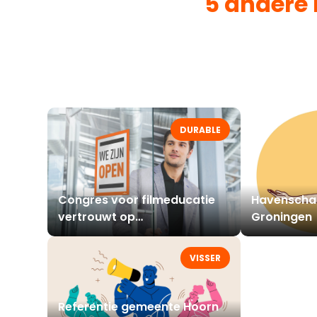
5 andere 
DURABLE
Congres voor filmeducatie
Havenscha
vertrouwt op
Groningen
signageoplossingen van
DURABLE
VISSER
Referentie gemeente Hoorn