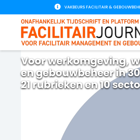

VAKBEURS FACILITAIR & GEBOUWBEH
Voor werkomgeving, w
en gebouwbeheer in 30
21 rubrieken en 10 sect