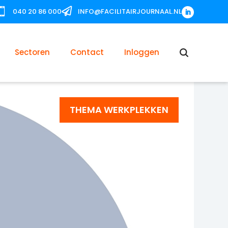


040 20 86 000
INFO@FACILITAIRJOURNAAL.NL
Sectoren
Contact
Inloggen
THEMA WERKPLEKKEN