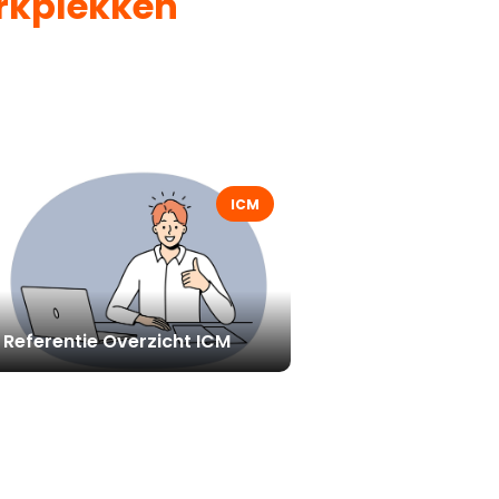
rkplekken
ICM
Referentie Overzicht ICM