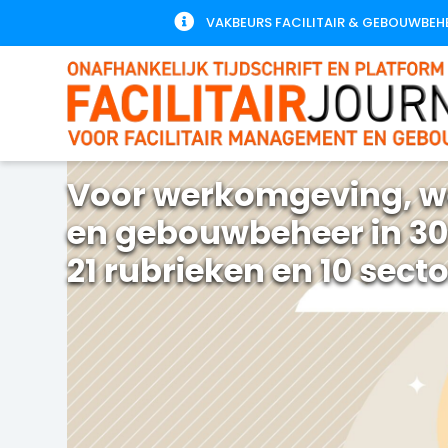

VAKBEURS FACILITAIR & GEBOUWBEH
Voor werkomgeving, w
en gebouwbeheer in 30
21 rubrieken en 10 sect