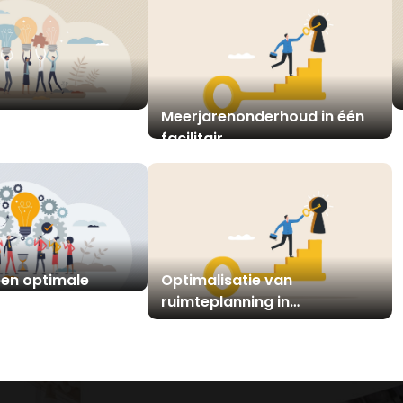
g als oplossing
Meerjarenonderhoud in één
plementaties
facilitair
managementsysteem
een optimale
Optimalisatie van
ing
ruimteplanning in
kantoorgebouwen