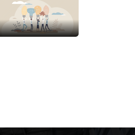
Noodverlichting als
oplossing van wettelijke
verplichtingen