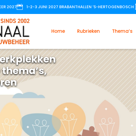

EER 2027
1-2-3 JUNI 2027 BRABANTHALLEN ’S-HERTOGENBOSCH
Home
Rubrieken
Thema’s
erkplekken
 thema’s,
oren