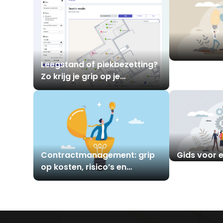
Leegstand of piekbezetting?
Detacherin
Zo krijg je grip op je
voor it-im
kantoorgebruik.
Contractmanagement: grip
Gids voor 
op kosten, risico’s en
werkomgev
leverancierscontracten