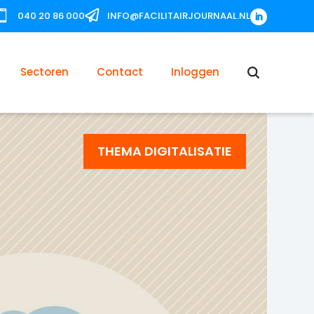


040 20 86 000
INFO@FACILITAIRJOURNAAL.NL
Sectoren
Contact
Inloggen
THEMA DIGITALISATIE