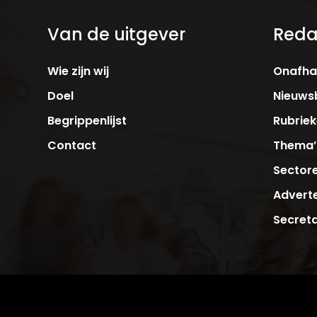
Van de uitgever
Reda
Wie zijn wij
Onafhan
Doel
Nieuwsb
Begrippenlijst
Rubrie
Contact
Thema’
Sector
Adverte
Secreta