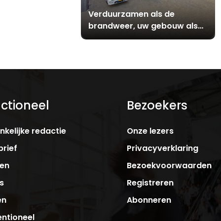
tschaal stoel lost
Verduurzamen als de
icprobleem op
brandweer, uw gebouw als
batterij
ctioneel
Bezoekers
kelijke redactie
Onze lezers
rief
Privacyverklaring
ken
Bezoekvoorwaarden
s
Registreren
en
Abonneren
ntioneel