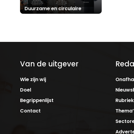
Duurzame en circulaire
Non-pet vil
werkkleding
microplast
Van de uitgever
Reda
Wie zijn wij
Onafhan
Doel
Nieuwsb
Begrippenlijst
Rubrie
Contact
Thema’
Sector
Adverte