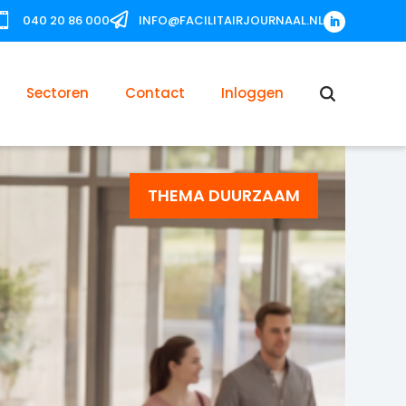


040 20 86 000
INFO@FACILITAIRJOURNAAL.NL
Sectoren
Contact
Inloggen
THEMA DUURZAAM