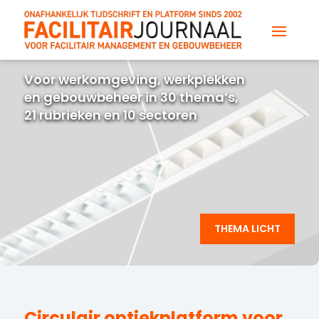
Voor werkomgeving, werkplekken
en gebouwbeheer in 30 thema’s,
21 rubrieken en 10 sectoren
THEMA LICHT
Circulair optiekplatform voor