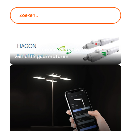
Zoeken
XChange™ concept ingezet voor
verlichtingsarmaturen