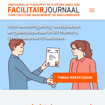
Voor werkomgeving, werkplekken
en gebouwbeheer in 30 thema’s,
21 rubrieken en 10 sectoren
THEMA WERKPLEKKEN