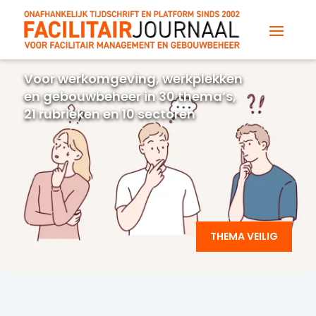
Voor werkomgeving, werkplekken
en gebouwbeheer in 30 thema’s,
21 rubrieken en 10 sectoren
THEMA VEILIG