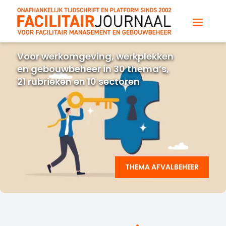
Voor werkomgeving, werkplekken
en gebouwbeheer in 30 thema’s,
21 rubrieken en 10 sectoren
THEMA AFVALBEHEER