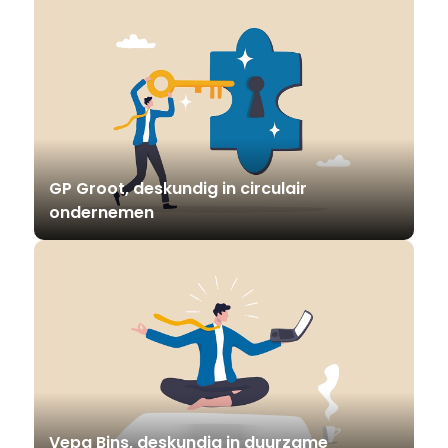
GP Groot, deskundig in circulair
ondernemen
Vepa Bins, deskundig in duurzame