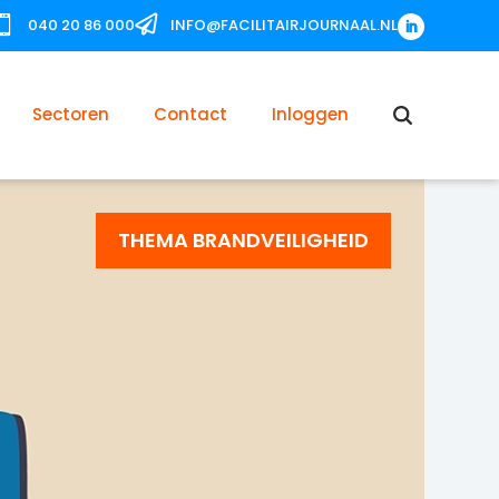


040 20 86 000
INFO@FACILITAIRJOURNAAL.NL
Sectoren
Contact
Inloggen
THEMA BRANDVEILIGHEID