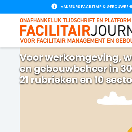

VAKBEURS FACILITAIR & GEBOUWBEH
Voor werkomgeving, w
en gebouwbeheer in 30
21 rubrieken en 10 sect