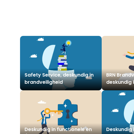
Safety Service, deskundig in
BRN Brandve
brandveiligheid
deskundig 
brandpreve
Deskundig in functionele en
Deskundig 