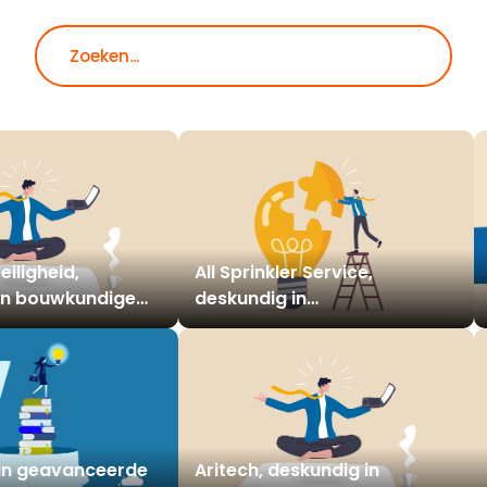
Zoeken
iligheid,
All Sprinkler Service,
in bouwkundige
deskundig in
ntie
sprinklerinstallaties
in geavanceerde
Aritech, deskundig in