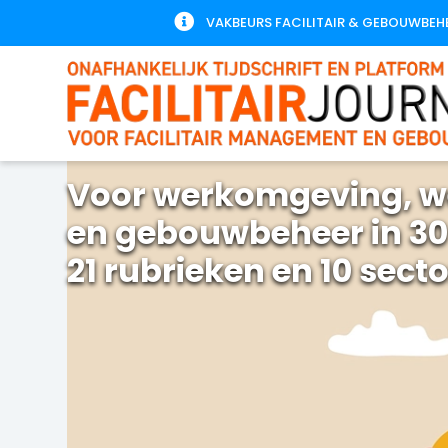

VAKBEURS FACILITAIR & GEBOUWBEH
Voor werkomgeving, w
en gebouwbeheer in 30
21 rubrieken en 10 sect