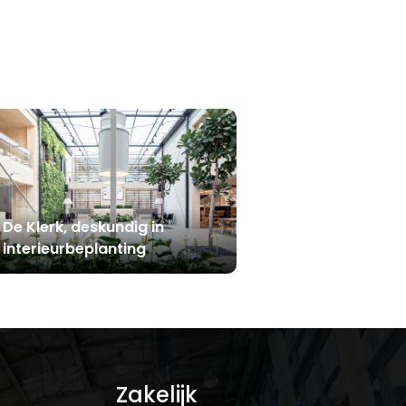
De Klerk, deskundig in
interieurbeplanting
Zakelijk