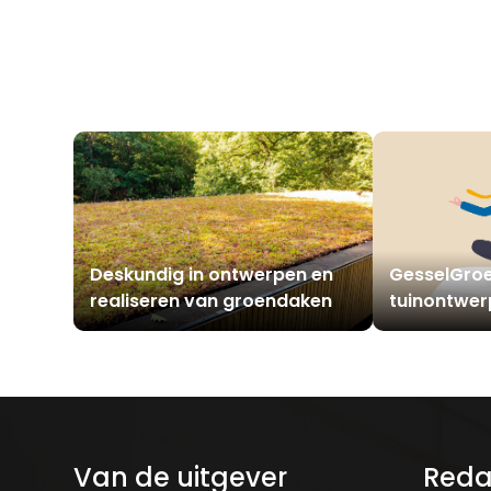
Deskundig in ontwerpen en
GesselGroe
realiseren van groendaken
tuinontwerp
onderhoud
Van de uitgever
Reda