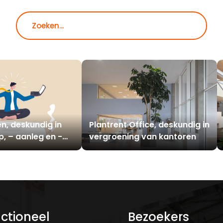
Zoeken
n, deskundig in
Plantrent Office, deskundig in
, – aanleg en -
vergroening van kantoren
ctioneel
Bezoekers