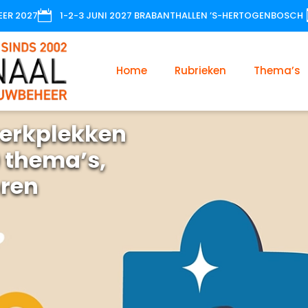

EER 2027
1-2-3 JUNI 2027 BRABANTHALLEN ’S-HERTOGENBOSCH
Home
Rubrieken
Thema’s
erkplekken
 thema’s,
oren