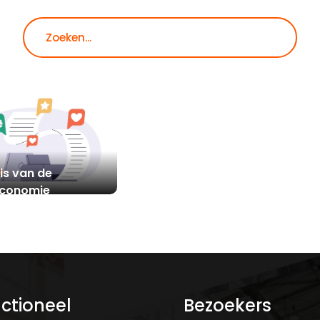
Zoeken
is van de
 economie
ctioneel
Bezoekers