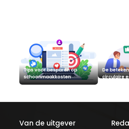
Tips voor besparen op
De beteken
schoonmaakkosten
circulaire
Van de uitgever
Reda