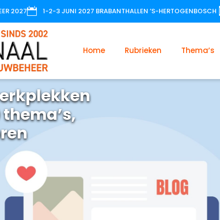

EER 2027
1-2-3 JUNI 2027 BRABANTHALLEN ’S-HERTOGENBOSCH
Home
Rubrieken
Thema’s
erkplekken
 thema’s,
oren