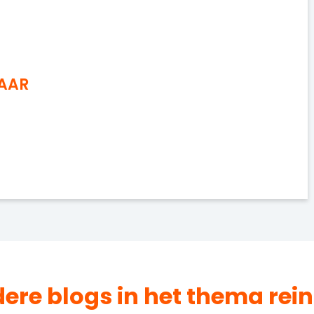
NAAR
dere blogs in het thema
rei