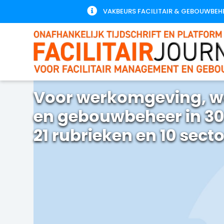

VAKBEURS FACILITAIR & GEBOUWBEH
Voor werkomgeving, w
en gebouwbeheer in 30
21 rubrieken en 10 sect