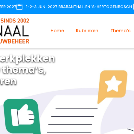

EER 2027
1-2-3 JUNI 2027 BRABANTHALLEN ’S-HERTOGENBOSCH
Home
Rubrieken
Thema’s
erkplekken
 thema’s,
oren