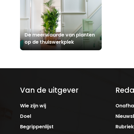
De meerwaarde van planten
op de thuiswerkplek
Van de uitgever
Reda
Wie zijn wij
Onafhan
Doel
Nieuwsb
Begrippenlijst
Rubrie