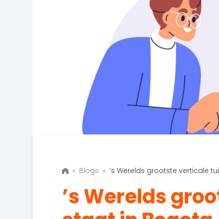
«
Blogs
«
’s Werelds grootste verticale tu
’s Werelds groot