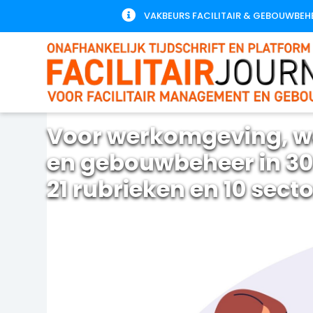

VAKBEURS FACILITAIR & GEBOUWBEH
Voor werkomgeving, w
en gebouwbeheer in 30
21 rubrieken en 10 sect