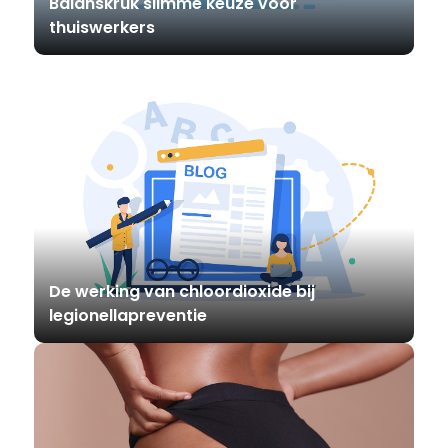
Balanskruk slimme keuze voor
thuiswerkers
De werking van chloordioxide bij
legionellapreventie