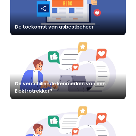
De toekomst van asbestbeheer
De verschillende kenmerken van een
Elektrotrekker?