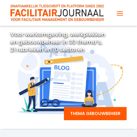
Voor werkomgeving, werkplekken
en gebouwbeheer in 30 thema’s,
21 rubrieken en 10 sectoren
THEMA GEBOUWBEHEER