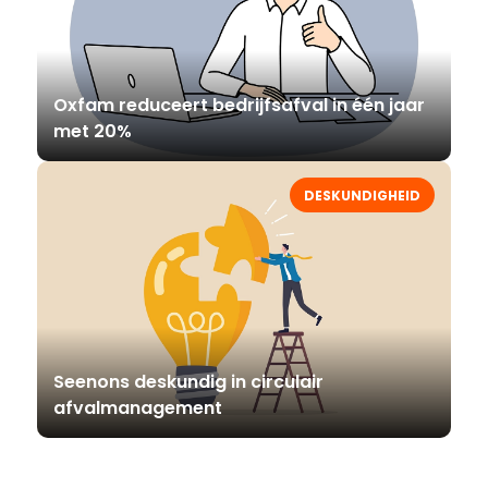
Oxfam reduceert bedrijfsafval in één jaar
met 20%
DESKUNDIGHEID
Seenons deskundig in circulair
afvalmanagement