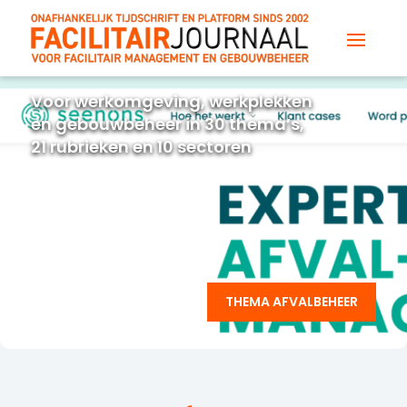
Voor werkomgeving, werkplekken
en gebouwbeheer in 30 thema’s,
21 rubrieken en 10 sectoren
THEMA AFVALBEHEER