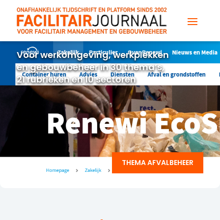
Voor werkomgeving, werkplekken
en gebouwbeheer in 30 thema’s,
21 rubrieken en 10 sectoren
THEMA AFVALBEHEER