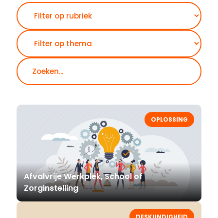
Zoeken
OPLOSSING
Afvalvrije Werkplek, School of
Zorginstelling
DESKUNDIGHEID