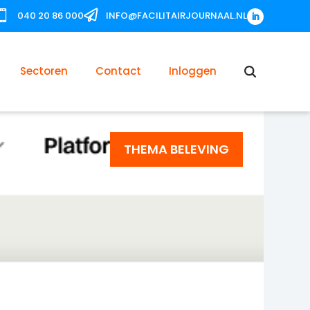


040 20 86 000
INFO@FACILITAIRJOURNAAL.NL
Sectoren
Contact
Inloggen
THEMA BELEVING