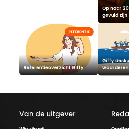
Van kerstgeschenk naar
Op naar 20
waarderingsprogramma
gevuld zijn
momenten
REFERENTIE
Giffy desku
Referentieoverzicht Giffy
waarderen
Van de uitgever
Reda
Wie zijn wij
Onafhan