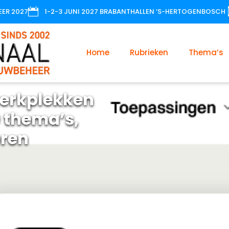

EER 2027
1-2-3 JUNI 2027 BRABANTHALLEN ’S-HERTOGENBOSCH
Home
Rubrieken
Thema’s
erkplekken
 thema’s,
oren