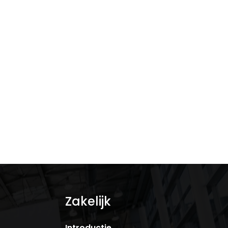
Digitale belonings- of
geschenkkaart voor elke
organisatie
Zakelijk
Introductie