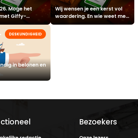
26. Moge het
Wij wensen je een kerst vol
 met Giffy-
waardering. En wie weet met
.
Giffy erbij.
DESKUNDIGHEID
ndig in belonen en
ctioneel
Bezoekers
kelijke redactie
Onze lezers