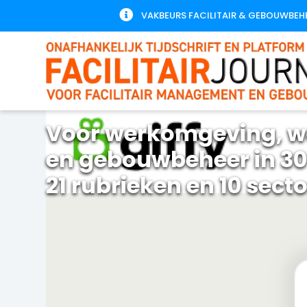

VAKBEURS FACILITAIR & GEBOUWBEH
Voor werkomgeving, w
en gebouwbeheer in 30
21 rubrieken en 10 sect