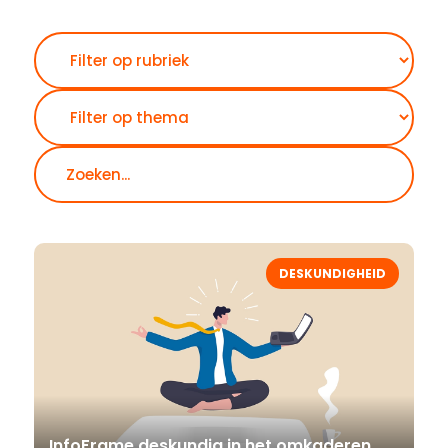
Zoeken
DESKUNDIGHEID
InfoFrame deskundig in het omkaderen