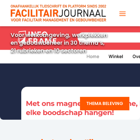
Voor werkomgeving, werkplekken
en gebouwbeheer in 30 thema’s,
21 rubrieken en 10 sectoren
THEMA BELEVING