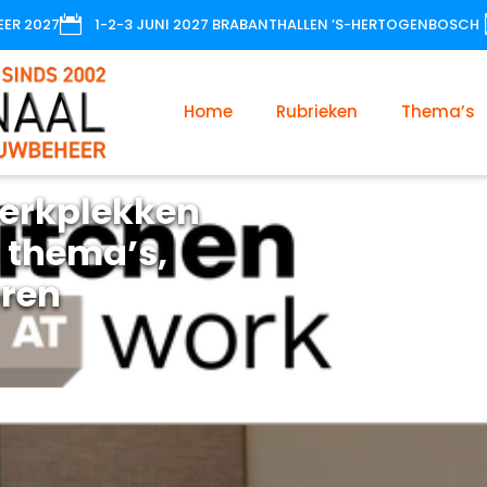

EER 2027
1-2-3 JUNI 2027 BRABANTHALLEN ’S-HERTOGENBOSCH
Home
Rubrieken
Thema’s
erkplekken
 thema’s,
oren