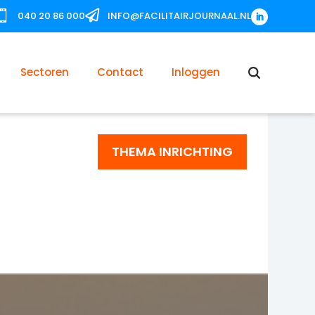


040 20 86 000
INFO@FACILITAIRJOURNAAL.NL
Sectoren
Contact
Inloggen
THEMA INRICHTING