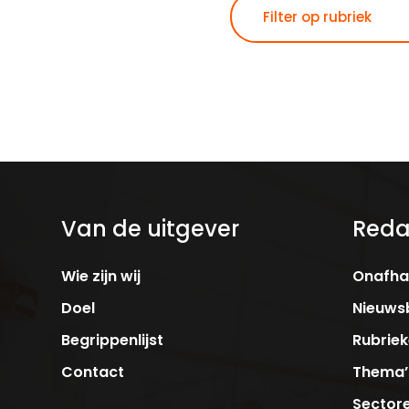
Van de uitgever
Reda
Wie zijn wij
Onafhan
Doel
Nieuwsb
Begrippenlijst
Rubrie
Contact
Thema’
Sector