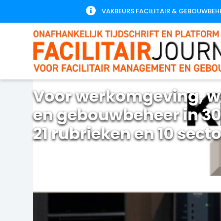

VAKBEURS FACILITAIR & GEBOUWBEH
Voor werkomgeving, w
en gebouwbeheer in 30
21 rubrieken en 10 sect