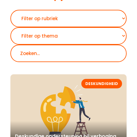
Zoeken
DESKUNDIGHEID
Deskundige ondersteuning bij verhoging