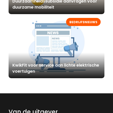
Duurzaamheidssubsidie aanvragen voor
duurzame mobiliteit
BEDRIJFSNIEUWS
KwikFit voor service aan lichte elektrische
voertuigen
Van de uitgever