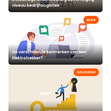
niveau bedrijfslogistiek
BLOG
De verschillende kenmerken van een
Elektrotrekker?
OPLOSSING