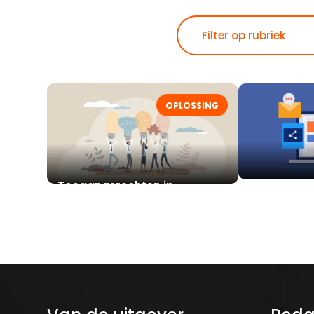
OPLOSSING
Toegangsrechten in
De impact 
zorginstellingen en justitiële
richtlijn op
inrichtingen