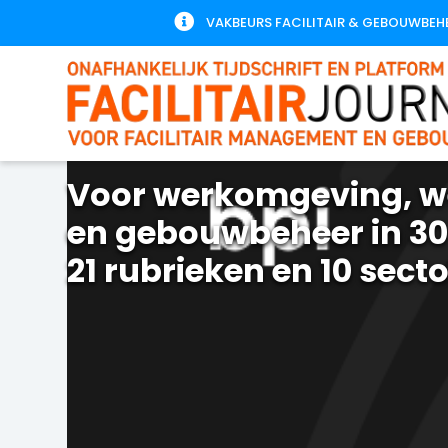

VAKBEURS FACILITAIR & GEBOUWBEH
Voor werkomgeving, w
en gebouwbeheer in 30
21 rubrieken en 10 sect