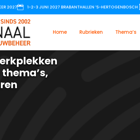

EER 2027
1-2-3 JUNI 2027 BRABANTHALLEN ’S-HERTOGENBOSCH
Home
Rubrieken
Thema’s
erkplekken
 thema’s,
oren