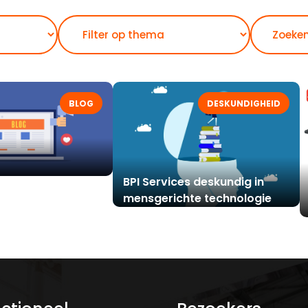
Zoeken
BLOG
DESKUNDIGHEID
van de NIS2-
BPI Services deskundig in
 id-verificatie
mensgerichte technologie