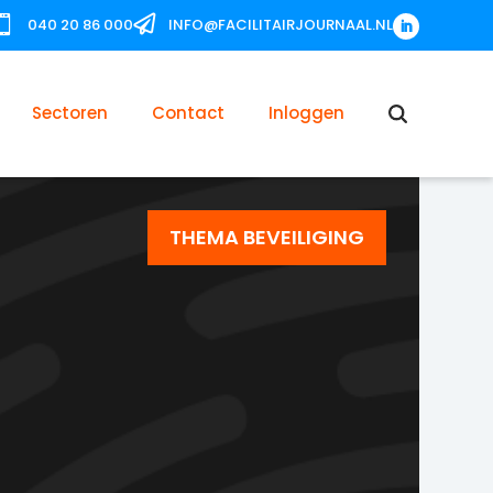


040 20 86 000
INFO@FACILITAIRJOURNAAL.NL
Sectoren
Contact
Inloggen
THEMA BEVEILIGING