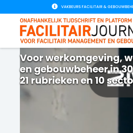

VAKBEURS FACILITAIR & GEBOUWBEH
Voor werkomgeving, w
en gebouwbeheer in 30
21 rubrieken en 10 sect