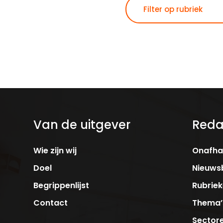
Van de uitgever
Reda
Wie zijn wij
Onafhan
Doel
Nieuwsb
Begrippenlijst
Rubrie
Contact
Thema’
Sector