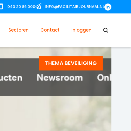


040 20 86 000
INFO@FACILITAIRJOURNAAL.NL
Sectoren
Contact
Inloggen
THEMA BEVEILIGING