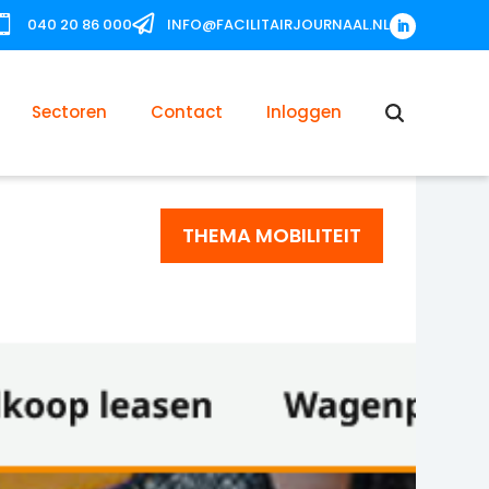


040 20 86 000
INFO@FACILITAIRJOURNAAL.NL
Sectoren
Contact
Inloggen
THEMA MOBILITEIT