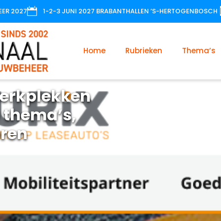

EER 2027
1-2-3 JUNI 2027 BRABANTHALLEN ’S-HERTOGENBOSCH
Home
Rubrieken
Thema’s
erkplekken
 thema’s,
oren