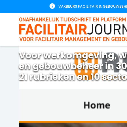

VAKBEURS FACILITAIR & GEBOUWBEH
Voor werkomgeving, w
en gebouwbeheer in 30
21 rubrieken en 10 sect